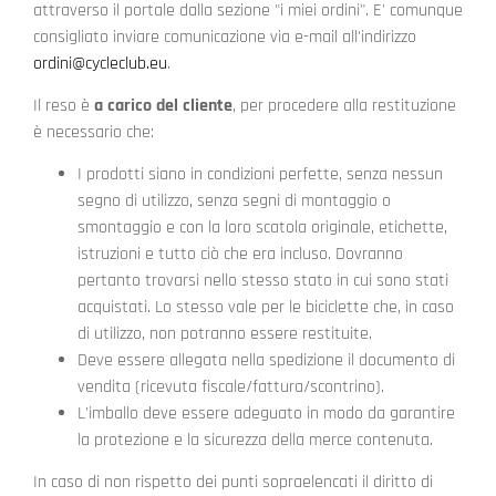
attraverso il portale dalla sezione "i miei ordini". E' comunque
consigliato inviare comunicazione via e-mail all'indirizzo
ordini@cycleclub.eu
.
Il reso è
a carico
del cliente
, per procedere alla restituzione
è necessario che:
I prodotti siano in condizioni perfette, senza nessun
segno di utilizzo, senza segni di montaggio o
smontaggio e con la loro scatola originale, etichette,
istruzioni e tutto ciò che era incluso. Dovranno
pertanto trovarsi nello stesso stato in cui sono stati
acquistati. Lo stesso vale per le biciclette che, in caso
di utilizzo, non potranno essere restituite.
Deve essere allegata nella spedizione il documento di
vendita (ricevuta fiscale/fattura/scontrino).
L'imballo deve essere adeguato in modo da garantire
la protezione e la sicurezza della merce contenuta.
In caso di non rispetto dei punti sopraelencati il diritto di