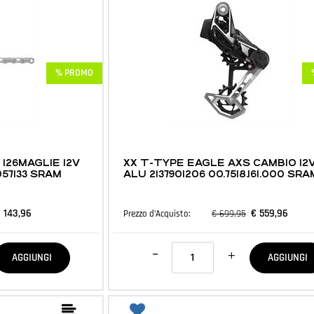
% PROMO
MTB E ACCESSORI
126MAGLIE 12V
XX T-TYPE EAGLE AXS CAMBIO 12
1057133 SRAM
ALU 2137901206 00.7518.161.000 SRA
 143,96
€ 559,96
€ 699,95
Prezzo d'Acquisto:
Quantità
AGGIUNGI
AGGIUNGI