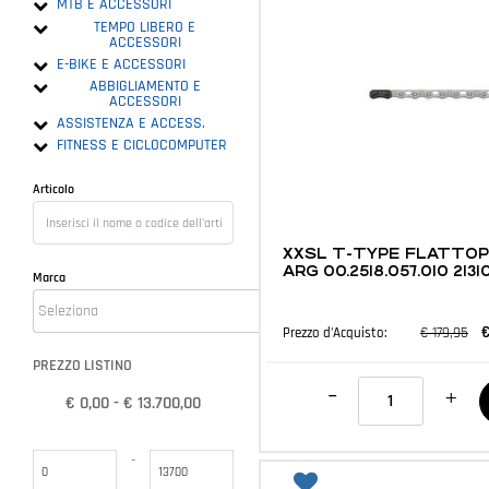
MTB E ACCESSORI
TEMPO LIBERO E
ACCESSORI
E-BIKE E ACCESSORI
ABBIGLIAMENTO E
ACCESSORI
ASSISTENZA E ACCESS.
FITNESS E CICLOCOMPUTER
Articolo
MTB E ACCESSORI
XXSL T-TYPE FLATTOP 
ARG 00.2518.057.010 213
Marca
€
€ 179,95
Prezzo d'Acquisto:
PREZZO LISTINO
Quantità
€ 0,00 - € 13.700,00
Prezzo minimo
Prezzo massimo
-