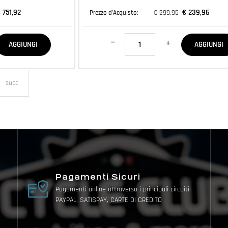
 751,92
€ 239,96
€ 299,95
Prezzo d'Acquisto:
Quantità
AGGIUNGI
AGGIUNGI
succ
Pagamenti Sicuri
Pagamenti online attraverso i principali circuiti:
PAYPAL, SATISPAY, CARTE DI CREDITO