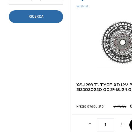
Wishlist
MTB E ACCESSORI
XS-1299 T-TYPE XD 12V 
2133030230 00.2418.124
€
€ 719,95
Prezzo d'Acquisto:
Quantità