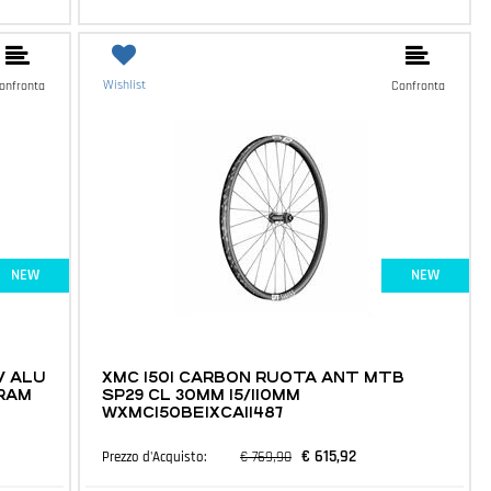
Wishlist
onfronta
Confronta
NEW
NEW
MTB E ACCESSORI
V ALU
XMC 1501 CARBON RUOTA ANT MTB
SRAM
SP29 CL 30MM 15/110MM
WXMC150BEIXCA11487
€ 615,92
€ 769,90
Prezzo d'Acquisto: