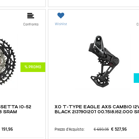
Wishlist
Confronta
C
% PROMO
MTB E ACCESSORI
SSETTA 10-52
XO T-TYPE EAGLE AXS CAMBIO 12
38 SRAM
BLACK 2137901207 00.7518.162.000 
 191,96
€ 527,96
€ 659,95
Prezzo d'Acquisto: