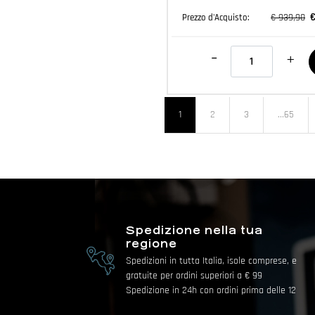
€
€ 939,90
Prezzo d'Acquisto:
Quantità
1
2
3
...65
Spedizione nella tua
regione
Spedizioni in tutta Italia, isole comprese, e
gratuite per ordini superiori a € 99
Spedizione in 24h con ordini prima delle 12