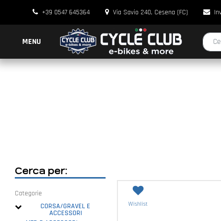
+39 0547 645364
Via Savio 240, Cesena (FC)
In
La modi
MENU
Cerca per:
La modifica di un filtro aggiorna automaticamente gli altri filtri disponibili.
Categorie
Wishlist
CORSA/GRAVEL E
ACCESSORI