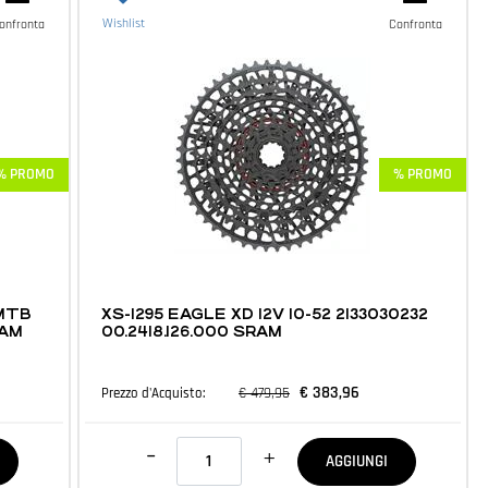
Wishlist
onfronta
Confronta
% PROMO
% PROMO
MTB E ACCESSORI
 MTB
XS-1295 EAGLE XD 12V 10-52 2133030232
RAM
00.2418.126.000 SRAM
€ 383,96
€ 479,95
Prezzo d'Acquisto:
Quantità
AGGIUNGI