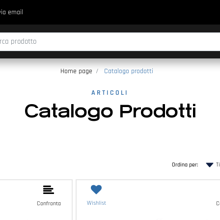
via email
fica di un filtro aggiorna automaticamente gli altri filtri disponibili.
Home page
Catalogo prodotti
ARTICOLI
Catalogo Prodotti
Ordina per:
Wishlist
Confronta
C