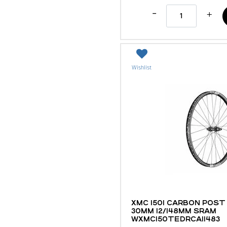
Quantità
Wishlist
MTB E ACCESSORI
XMC 1501 CARBON POST
30MM 12/148MM SRAM
WXMC150TEDRCA11483