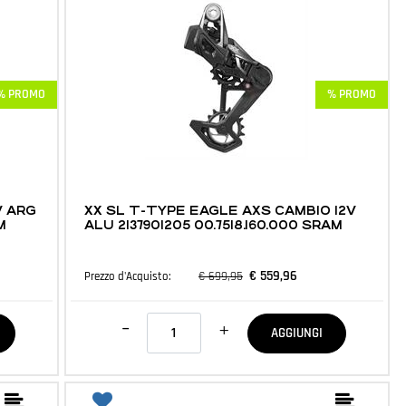
% PROMO
% PROMO
MTB E ACCESSORI
V ARG
XX SL T-TYPE EAGLE AXS CAMBIO 12V
M
ALU 2137901205 00.7518.160.000 SRAM
€ 559,96
€ 699,95
Prezzo d'Acquisto:
Quantità
AGGIUNGI