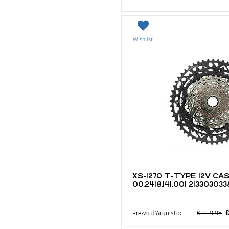
Wishlist
MTB E ACCESSORI
XS-1270 T-TYPE 12V CA
00.2418.141.001 21330303
€
€ 239,95
Prezzo d'Acquisto: