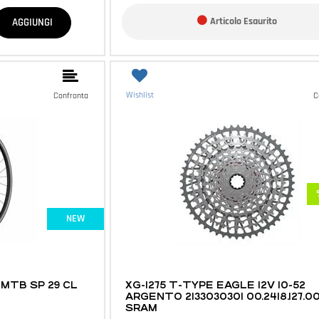
Articolo Esaurito
AGGIUNGI
Wishlist
Confronta
C
NEW
MTB E ACCESSORI
 MTB SP 29 CL
XG-1275 T-TYPE EAGLE 12V 10-52
ARGENTO 2133030301 00.2418.127.0
SRAM