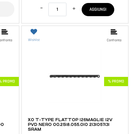
Quantità
AGGIUNGI
Wishlist
onfronta
Confronta
% PROMO
% PROMO
MTB E ACCESSORI
X0 T-TYPE FLATTOP 126MAGLIE 12V
00
PVD NERO 00.2518.055.010 2131057131
SRAM