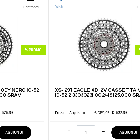
Wishlist
Confronta
C
% PROMO
MTB E ACCESSORI
BODY NERO 10-52
XS-1297 EAGLE XD 12V CASSETTA
.000 SRAM
10-52 2133030231 00.2418.125.000 S
 575,96
€ 527,96
€ 659,95
Prezzo d'Acquisto:
Quantità
AGGIUNGI
AGGIUNGI