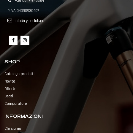
+39 0547 645364
P.IVA 04090930407
info@cycleclub.eu
SHOP
Catalogo prodotti
Novità
Offerte
Usati
Comparatore
INFORMAZIONI
Chi siamo