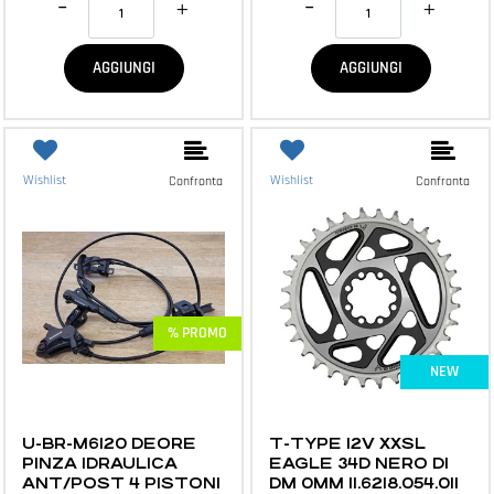
AGGIUNGI
AGGIUNGI
Wishlist
Wishlist
Confronta
Confronta
% PROMO
NEW
MTB E ACCESSORI
MTB E ACCESSORI
U-BR-M6120 DEORE
T-TYPE 12V XXSL
PINZA IDRAULICA
EAGLE 34D NERO D1
ANT/POST 4 PISTONI
DM 0MM 11.6218.054.011