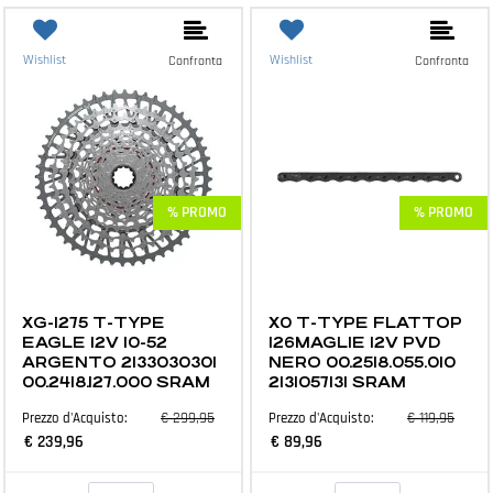
Wishlist
Wishlist
Confronta
Confronta
% PROMO
% PROMO
MTB E ACCESSORI
MTB E ACCESSORI
XG-1275 T-TYPE
X0 T-TYPE FLATTOP
EAGLE 12V 10-52
126MAGLIE 12V PVD
ARGENTO 2133030301
NERO 00.2518.055.010
00.2418.127.000 SRAM
2131057131 SRAM
€ 299,95
€ 119,95
Prezzo d'Acquisto:
Prezzo d'Acquisto:
€ 239,96
€ 89,96
Quantità
Quantità