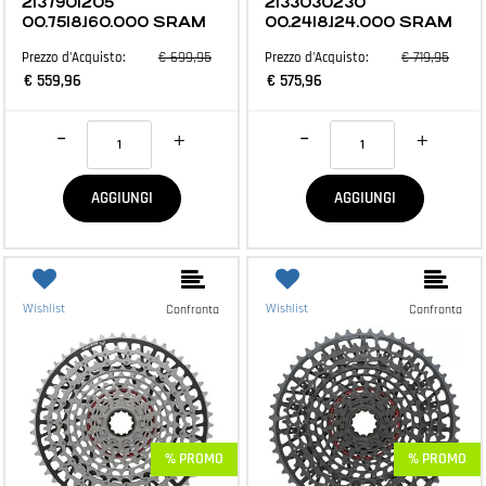
2137901205
2133030230
00.7518.160.000 SRAM
00.2418.124.000 SRAM
€ 699,95
€ 719,95
Prezzo d'Acquisto:
Prezzo d'Acquisto:
€ 559,96
€ 575,96
Quantità
Quantità
AGGIUNGI
AGGIUNGI
Wishlist
Wishlist
Confronta
Confronta
% PROMO
% PROMO