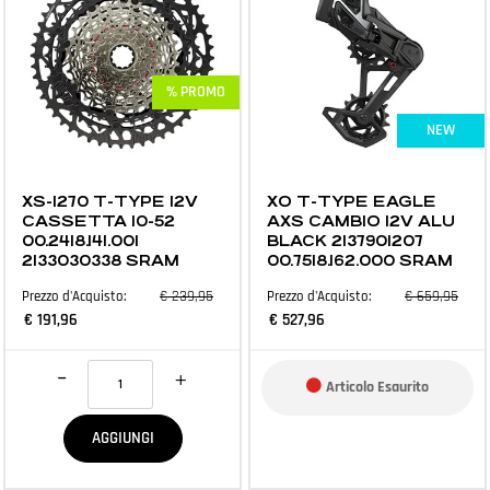
% PROMO
NEW
MTB E ACCESSORI
MTB E ACCESSORI
XS-1270 T-TYPE 12V
XO T-TYPE EAGLE
CASSETTA 10-52
AXS CAMBIO 12V ALU
00.2418.141.001
BLACK 2137901207
2133030338 SRAM
00.7518.162.000 SRAM
€ 239,95
€ 659,95
Prezzo d'Acquisto:
Prezzo d'Acquisto:
€ 191,96
€ 527,96
Quantità
Articolo Esaurito
AGGIUNGI