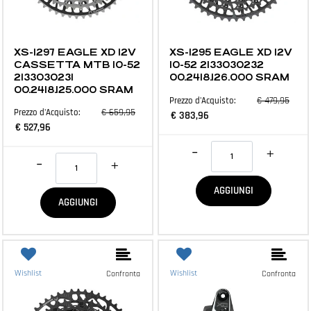
MTB E ACCESSORI
MTB E ACCESSORI
XS-1297 EAGLE XD 12V
XS-1295 EAGLE XD 12V
CASSETTA MTB 10-52
10-52 2133030232
2133030231
00.2418.126.000 SRAM
00.2418.125.000 SRAM
€ 479,95
Prezzo d'Acquisto:
€ 659,95
Prezzo d'Acquisto:
€ 383,96
€ 527,96
Quantità
Quantità
AGGIUNGI
AGGIUNGI
Wishlist
Wishlist
Confronta
Confronta