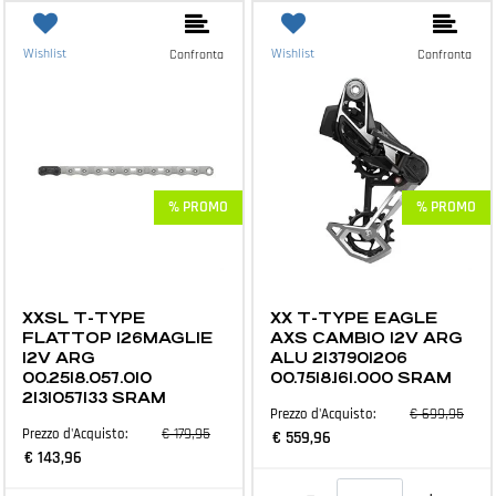
Wishlist
Wishlist
Confronta
Confronta
% PROMO
% PROMO
MTB E ACCESSORI
MTB E ACCESSORI
XXSL T-TYPE
XX T-TYPE EAGLE
FLATTOP 126MAGLIE
AXS CAMBIO 12V ARG
12V ARG
ALU 2137901206
00.2518.057.010
00.7518.161.000 SRAM
2131057133 SRAM
€ 699,95
Prezzo d'Acquisto:
€ 179,95
Prezzo d'Acquisto:
€ 559,96
€ 143,96
Quantità