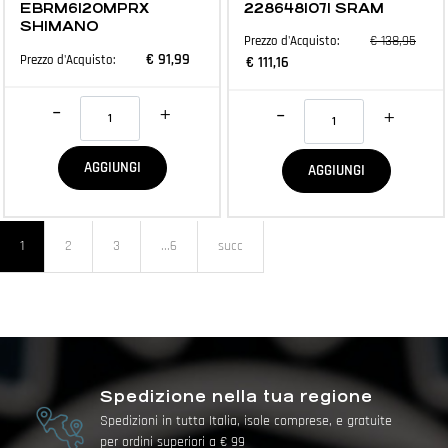
EBRM6120MPRX
2286481071 SRAM
SHIMANO
€ 138,95
Prezzo d'Acquisto:
€ 91,99
Prezzo d'Acquisto:
€ 111,16
Quantità
Quantità
AGGIUNGI
AGGIUNGI
1
2
3
...6
succ
Spedizione nella tua regione
Spedizioni in tutta Italia, isole comprese, e gratuite
per ordini superiori a € 99