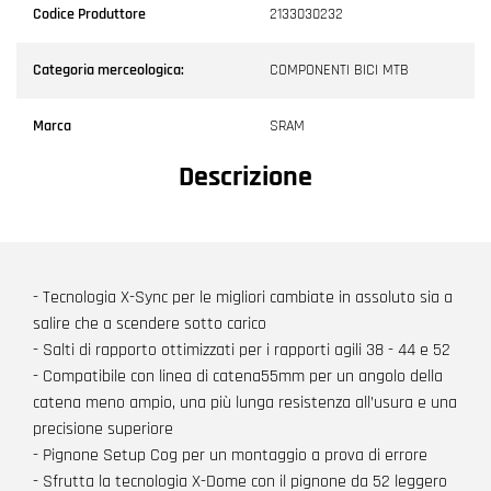
Codice Produttore
2133030232
Categoria merceologica:
COMPONENTI BICI MTB
Marca
SRAM
Descrizione
- Tecnologia X-Sync per le migliori cambiate in assoluto sia a
salire che a scendere sotto carico
- Salti di rapporto ottimizzati per i rapporti agili 38 - 44 e 52
- Compatibile con linea di catena55mm per un angolo della
catena meno ampio, una più lunga resistenza all’usura e una
precisione superiore
- Pignone Setup Cog per un montaggio a prova di errore
- Sfrutta la tecnologia X-Dome con il pignone da 52 leggero