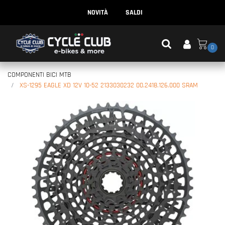
NOVITÀ
SALDI
0
COMPONENTI BICI MTB
XS-1295 EAGLE XD 12V 10-52 2133030232 00.2418.126.000 SRAM