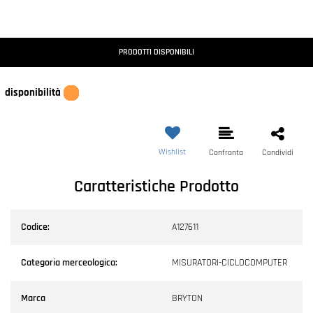
PRODOTTI DISPONIBILI
disponibilità
Wishlist
Confronta
Condividi
Caratteristiche Prodotto
Codice:
A127611
Categoria merceologica:
MISURATORI-CICLOCOMPUTER
Marca
BRYTON