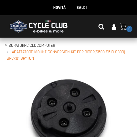
NOVITÀ
SALDI
0
MISURATORI-CICLOCOMPUTER
ADATTATORE MOUNT CONVERSION KIT PER RIDER(S500-S510-S800)
BRCK01 BRYTON