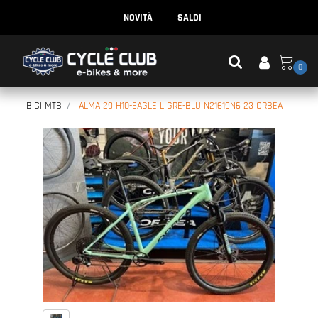
NOVITÀ
SALDI
0
BICI MTB
ALMA 29 H10-EAGLE L GRE-BLU N21619N6 23 ORBEA