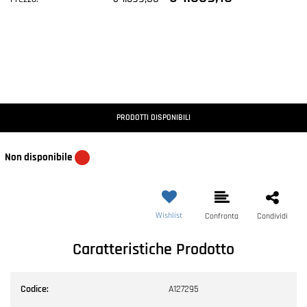
PRODOTTI DISPONIBILI
Non disponibile
Wishlist
Confronta
Condividi
Caratteristiche Prodotto
Codice:
A127295