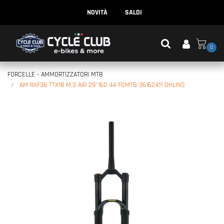
NOVITÀ
SALDI
0
FORCELLE - AMMORTIZZATORI MTB
AM RXF36 TTX18 M.3 AIR 29"160 44 FGMTB 36162411 OHLINS