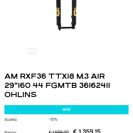
AM RXF36 TTX18 M.3 AIR
29"160 44 FGMTB 36162411
OHLINS
NEW
-15%
Sconto:
€ 1.359,15
€ 1.599,00
Prezzo: