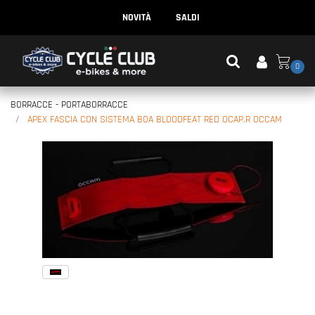
NOVITÀ
SALDI
0
BORRACCE - PORTABORRACCE
APEX FASCIA CON SISTEMA BOA BLOODFEAT RED OCAP.R OCCAM