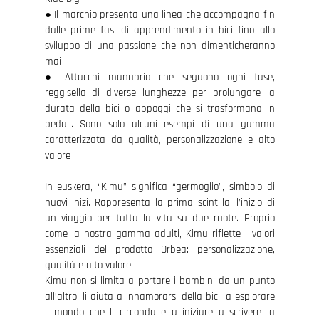
● Il marchio presenta una linea che accompagna fin
dalle prime fasi di apprendimento in bici fino allo
sviluppo di una passione che non dimenticheranno
mai
● Attacchi manubrio che seguono ogni fase,
reggisella di diverse lunghezze per prolungare la
durata della bici o appoggi che si trasformano in
pedali. Sono solo alcuni esempi di una gamma
caratterizzata da qualità, personalizzazione e alto
valore
In euskera, “Kimu” significa “germoglio”, simbolo di
nuovi inizi. Rappresenta la prima scintilla, l’inizio di
un viaggio per tutta la vita su due ruote. Proprio
come la nostra gamma adulti, Kimu riflette i valori
essenziali del prodotto Orbea: personalizzazione,
qualità e alto valore.
Kimu non si limita a portare i bambini da un punto
all’altro: li aiuta a innamorarsi della bici, a esplorare
il mondo che li circonda e a iniziare a scrivere la