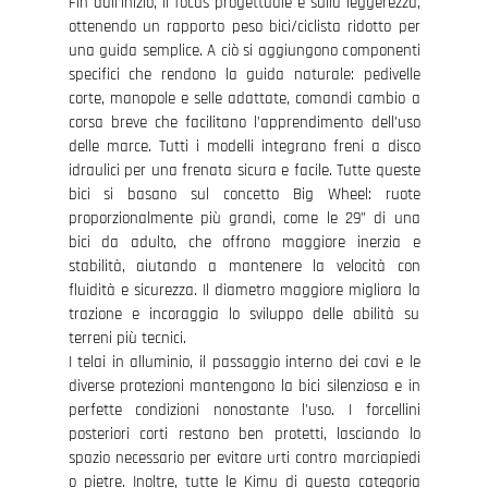
Fin dall’inizio, il focus progettuale è sulla leggerezza,
ottenendo un rapporto peso bici/ciclista ridotto per
una guida semplice. A ciò si aggiungono componenti
specifici che rendono la guida naturale: pedivelle
corte, manopole e selle adattate, comandi cambio a
corsa breve che facilitano l’apprendimento dell’uso
delle marce. Tutti i modelli integrano freni a disco
idraulici per una frenata sicura e facile. Tutte queste
bici si basano sul concetto Big Wheel: ruote
proporzionalmente più grandi, come le 29” di una
bici da adulto, che offrono maggiore inerzia e
stabilità, aiutando a mantenere la velocità con
fluidità e sicurezza. Il diametro maggiore migliora la
trazione e incoraggia lo sviluppo delle abilità su
terreni più tecnici.
I telai in alluminio, il passaggio interno dei cavi e le
diverse protezioni mantengono la bici silenziosa e in
perfette condizioni nonostante l’uso. I forcellini
posteriori corti restano ben protetti, lasciando lo
spazio necessario per evitare urti contro marciapiedi
o pietre. Inoltre, tutte le Kimu di questa categoria