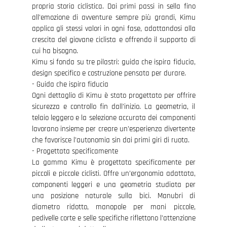
propria storia ciclistica. Dai primi passi in sella fino
all’emozione di avventure sempre più grandi, Kimu
applica gli stessi valori in ogni fase, adattandosi alla
crescita del giovane ciclista e offrendo il supporto di
cui ha bisogno.
Kimu si fonda su tre pilastri: guida che ispira fiducia,
design specifico e costruzione pensata per durare.
- Guida che ispira fiducia
Ogni dettaglio di Kimu è stato progettato per offrire
sicurezza e controllo fin dall’inizio. La geometria, il
telaio leggero e la selezione accurata dei componenti
lavorano insieme per creare un’esperienza divertente
che favorisce l’autonomia sin dai primi giri di ruota.
- Progettata specificamente
La gamma Kimu è progettata specificamente per
piccoli e piccole ciclisti. Offre un’ergonomia adattata,
componenti leggeri e una geometria studiata per
una posizione naturale sulla bici. Manubri di
diametro ridotto, manopole per mani piccole,
pedivelle corte e selle specifiche riflettono l’attenzione