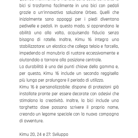
bici si trasforma facilmente in una bici con pedali
grazie a un’innovativa soluzione Orbea. Quelli che
inizialmente sono appoggi per i piedi diventano
pedivelle e pedali. In questo modo, si apprendono le
abilità una alla volta, acquisendo fiducia senza
bisogno di rotelle. Inoltre, Kimu 16 integra uno
stabilizzatore: un elastico che collega telaio e forcella,
impedendo al manubrio di ruotare eccessivamente e
aiutandolo a tornare alla posizione centrale.
La durabilità è uno dei punti chiave della gamma e,
per questo, Kimu 16 include un secondo reggisella
più lungo per prolungare il periodo di utilizzo.
Kimu 16 è personalizzabile: dispone di protezioni già
installate pronte per essere decorate con adesivi che
stimolano la creatività. Inoltre, la bici include una
targhetta dove possono scrivere il proprio nome,
creando un legame speciale con la nuova compagna
di avventure.
Kimu 20, 24 e 27: Sviluppo