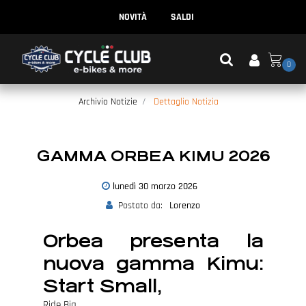
NOVITÀ
SALDI
0
Archivio Notizie
Dettaglio Notizia
GAMMA ORBEA KIMU 2026
lunedì
30
marzo
2026
Postato da:
Lorenzo
Orbea presenta la
nuova gamma Kimu:
Start Small,
Ride Big