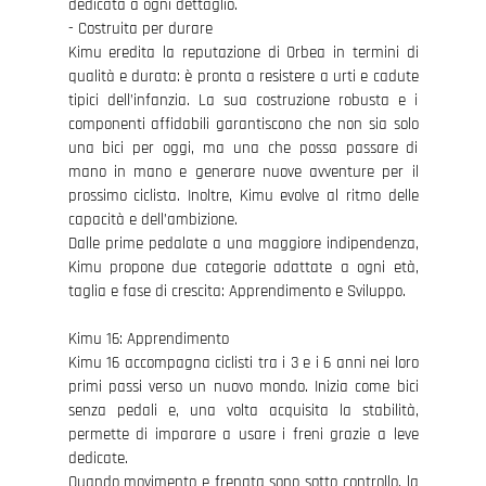
dedicata a ogni dettaglio.
- Costruita per durare
Kimu eredita la reputazione di Orbea in termini di
qualità e durata: è pronta a resistere a urti e cadute
tipici dell’infanzia. La sua costruzione robusta e i
componenti affidabili garantiscono che non sia solo
una bici per oggi, ma una che possa passare di
mano in mano e generare nuove avventure per il
prossimo ciclista. Inoltre, Kimu evolve al ritmo delle
capacità e dell’ambizione.
Dalle prime pedalate a una maggiore indipendenza,
Kimu propone due categorie adattate a ogni età,
taglia e fase di crescita: Apprendimento e Sviluppo.
Kimu 16: Apprendimento
Kimu 16 accompagna ciclisti tra i 3 e i 6 anni nei loro
primi passi verso un nuovo mondo. Inizia come bici
senza pedali e, una volta acquisita la stabilità,
permette di imparare a usare i freni grazie a leve
dedicate.
Quando movimento e frenata sono sotto controllo, la