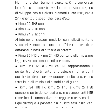
Man mano che i bambini crescono, Kimu evolve con
loro. Orbea propone tre versioni in questa categoria
di sviluppo, con tre diversi diametri ruota (20”, 24” e
27”), orientati a specifiche fasce d’età:
● Kimu 20: 5–8 anni
● Kimu 24: 7–10 anni
● Kimu 27: 9–12 anni
All’interno di ciascun modello, ogni allestimento è
stato selezionato con cura per offrire caratteristiche
differenti in base alla fascia di prezzo:
● Kimu 20 H10 e Kimu 24 H10 puntano alla massima
leggerezza con componenti premium.
● Kimu 20 H20 e Kimu 24 H20 rappresentano il
ponte tra divertimento e prestazioni, offrendo il
pacchetto ideale per sviluppare abilità grazie alla
forcella in alluminio e alla stabilità di guida.
● Kimu 24 H10 TR, Kimu 27 H10 e Kimu 27 H20
aprono le porte dei sentieri grazie a componenti MTB
come forcelle ammortizzate e reggisella telescopici.
Ogni dettaglio è pensato per questa fase della vita.