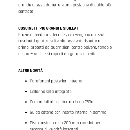
grande altezza da terra e una posizione di guida più
centrata.
CUSCINETTI PIÙ GRANDI E SIGILLATI
Grazie al feedback dei rider, ora vengono utilizzati
cuscinetti quattro volte più resistenti rispetto a
prima, protetti da guarnizioni contro polvere, fango e
acqua — anch’essi coperti da garanzia a vita.
ALTRE NOVITÀ
Parafanghi posteriori integrati
Collarino sella integrato
Compatibilità con borraccia da 750ml
Guida catena con inserto interno in gomma
Disco posteriore da 200 mm con slot per
sensore di velocità integrati