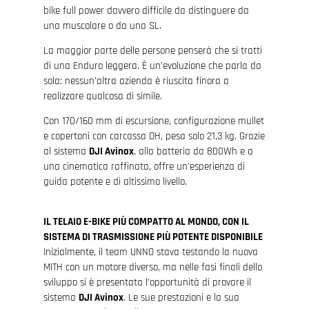
bike full power davvero difficile da distinguere da
una muscolare o da una SL.
La maggior parte delle persone penserà che si tratti
di una Enduro leggera. È un’evoluzione che parla da
sola: nessun’altra azienda è riuscita finora a
realizzare qualcosa di simile.
Con 170/160 mm di escursione, configurazione mullet
e copertoni con carcassa DH, pesa solo 21,3 kg. Grazie
al sistema
DJI Avinox
, alla batteria da 800Wh e a
una cinematica raffinata, offre un’esperienza di
guida potente e di altissimo livello.
IL TELAIO E-BIKE PIÙ COMPATTO AL MONDO, CON IL
SISTEMA DI TRASMISSIONE PIÙ POTENTE DISPONIBILE
Inizialmente, il team UNNO stava testando la nuova
MITH con un motore diverso, ma nelle fasi finali dello
sviluppo si è presentata l’opportunità di provare il
sistema
DJI Avinox
. Le sue prestazioni e la sua