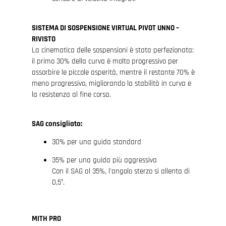
SISTEMA DI SOSPENSIONE VIRTUAL PIVOT UNNO –
RIVISTO
La cinematica delle sospensioni è stata perfezionata:
il primo 30% della curva è molto progressivo per
assorbire le piccole asperità, mentre il restante 70% è
meno progressivo, migliorando la stabilità in curva e
la resistenza al fine corsa.
SAG consigliato:
30% per una guida standard
35% per una guida più aggressiva
Con il SAG al 35%, l’angolo sterzo si allenta di
0,5°.
MITH PRO