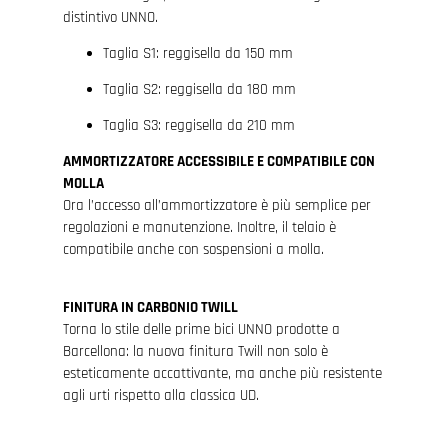
distintivo UNNO.
Taglia S1: reggisella da 150 mm
Taglia S2: reggisella da 180 mm
Taglia S3: reggisella da 210 mm
AMMORTIZZATORE ACCESSIBILE E COMPATIBILE CON
MOLLA
Ora l’accesso all’ammortizzatore è più semplice per
regolazioni e manutenzione. Inoltre, il telaio è
compatibile anche con sospensioni a molla.
FINITURA IN CARBONIO TWILL
Torna lo stile delle prime bici UNNO prodotte a
Barcellona: la nuova finitura Twill non solo è
esteticamente accattivante, ma anche più resistente
agli urti rispetto alla classica UD.