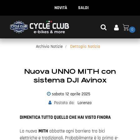
NOVITÀ
SALDI
0
Archivio Notizie
Dettaglio Notizia
Nuova UNNO MITH con
sistema DJI Avinox
sabato
12
aprile
2025
Postato da:
Lorenzo
DIMENTICA TUTTO QUELLO CHE HAI VISTO FINORA
La nuova
MITH
abbatte ogni barriera tra bici
elettriche e tradizionali. Probabilmente è la prima e-