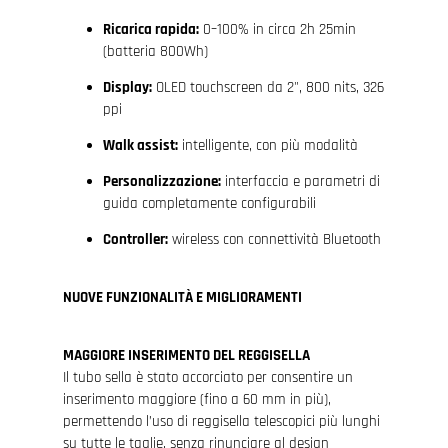
Ricarica rapida:
0–100% in circa 2h 25min
(batteria 800Wh)
Display:
OLED touchscreen da 2", 800 nits, 326
ppi
Walk assist:
intelligente, con più modalità
Personalizzazione:
interfaccia e parametri di
guida completamente configurabili
Controller:
wireless con connettività Bluetooth
NUOVE FUNZIONALITÀ E MIGLIORAMENTI
MAGGIORE INSERIMENTO DEL REGGISELLA
Il tubo sella è stato accorciato per consentire un
inserimento maggiore (fino a 60 mm in più),
permettendo l’uso di reggisella telescopici più lunghi
su tutte le taglie, senza rinunciare al design