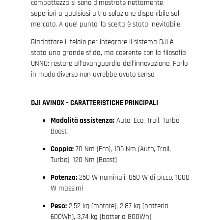
compattezza si sono dimostrate nettamente
superiori a qualsiasi altra soluzione disponibile sul
mercato. A quel punto, la scelta è stata inevitabile.
Riadattare il telaio per integrare il sistema DJI è
stata una grande sfida, ma coerente con la filosofia
UNNO: restare all’avanguardia dell’innovazione. Farlo
in modo diverso non avrebbe avuto senso.
DJI AVINOX – CARATTERISTICHE PRINCIPALI
Modalità assistenza:
Auto, Eco, Trail, Turbo,
Boost
Coppia:
70 Nm (Eco), 105 Nm (Auto, Trail,
Turbo), 120 Nm (Boost)
Potenza:
250 W nominali, 850 W di picco, 1000
W massimi
Peso:
2,52 kg (motore), 2,87 kg (batteria
600Wh), 3,74 kg (batteria 800Wh)