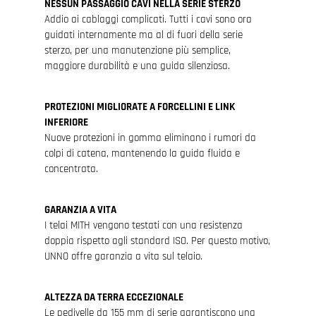
NESSUN PASSAGGIO CAVI NELLA SERIE STERZO
Addio ai cablaggi complicati. Tutti i cavi sono ora
guidati internamente ma al di fuori della serie
sterzo, per una manutenzione più semplice,
maggiore durabilità e una guida silenziosa.
PROTEZIONI MIGLIORATE A FORCELLINI E LINK
INFERIORE
Nuove protezioni in gomma eliminano i rumori da
colpi di catena, mantenendo la guida fluida e
concentrata.
GARANZIA A VITA
I telai MITH vengono testati con una resistenza
doppia rispetto agli standard ISO. Per questo motivo,
UNNO offre garanzia a vita sul telaio.
ALTEZZA DA TERRA ECCEZIONALE
Le pedivelle da 155 mm di serie garantiscono una