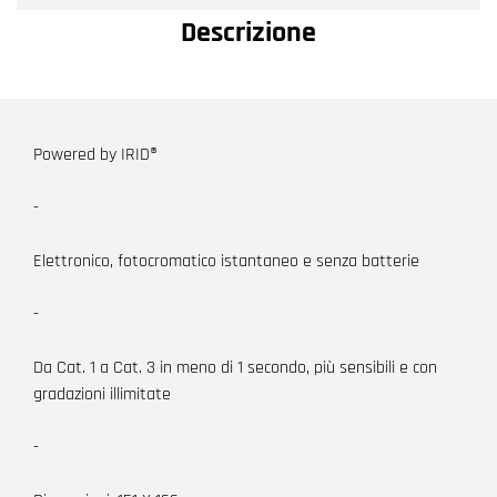
Descrizione
Powered by IRID®
-
Elettronico, fotocromatico istantaneo e senza batterie
-
Da Cat. 1 a Cat. 3 in meno di 1 secondo, più sensibili e con
gradazioni illimitate
-