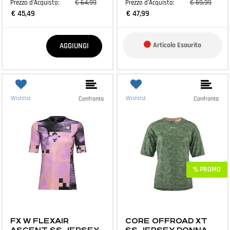
€ 64,99
€ 59,99
Prezzo d'Acquisto:
Prezzo d'Acquisto:
€ 45,49
€ 47,99
Quantità
Articolo Esaurito
AGGIUNGI
Wishlist
Wishlist
Confronta
Confronta
% PROMO
ABBIGLIAMENTO E ACCESSORI
ABBIGLIAMENTO E ACCESSORI
FX W FLEXAIR
CORE OFFROAD XT