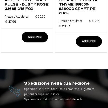
ASCENT SS JERSEY
SS JERSEY DONNA
PULSE - DUSTY ROSE
THYME 1914569-
33685-345 FOX
626000 CRAFT PE
2024
€ 59,99
Prezzo d'Acquisto:
€ 49,95
Prezzo d'Acquisto:
€ 47,99
€ 29,97
Quantità
AGGIUNGI
Quantità
AGGIUNGI
Spedizione nella tua regione
Spedizioni in tutta Italia, isole comprese, e gratuite
per ordini superiori a € 99
Spedizione in 24h con ordini prima delle 12