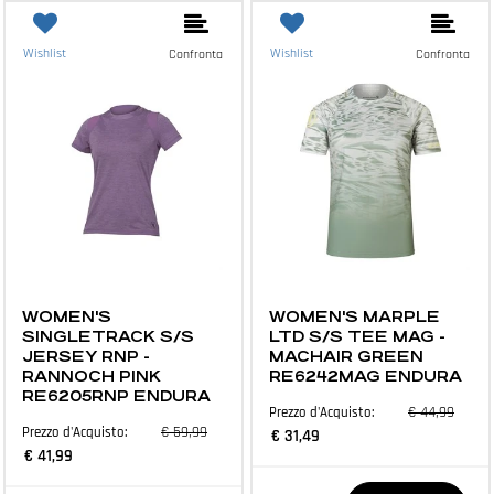
Wishlist
Wishlist
Confronta
Confronta
ABBIGLIAMENTO E ACCESSORI
ABBIGLIAMENTO E ACCESSORI
WOMEN'S
WOMEN'S MARPLE
SINGLETRACK S/S
LTD S/S TEE MAG -
JERSEY RNP -
MACHAIR GREEN
RANNOCH PINK
RE6242MAG ENDURA
RE6205RNP ENDURA
€ 44,99
Prezzo d'Acquisto:
€ 59,99
Prezzo d'Acquisto:
€ 31,49
€ 41,99
Quantità