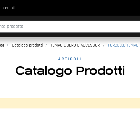
via email
fica di un filtro aggiorna automaticamente gli altri filtri disponibili.
ge
Catalogo prodotti
TEMPO LIBERO E ACCESSORI
FORCELLE TEMPO 
ARTICOLI
Catalogo Prodotti