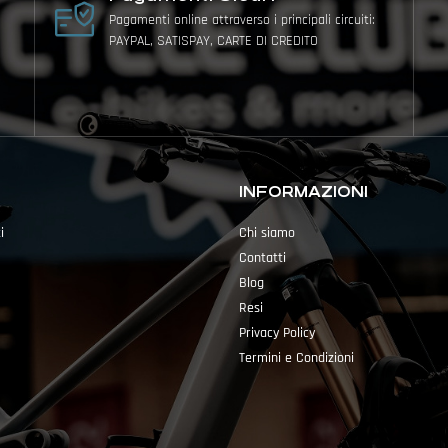
Pagamenti online attraverso i principali circuiti:
PAYPAL, SATISPAY, CARTE DI CREDITO
INFORMAZIONI
i
Chi siamo
Contatti
Blog
Resi
Privacy Policy
Termini e Condizioni