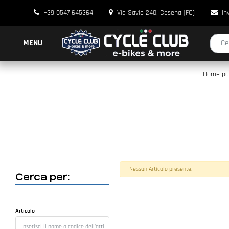
+39 0547 645364
Via Savio 240, Cesena (FC)
In
La modi
MENU
Home pa
Nessun Articolo presente.
Cerca per:
La modifica di un filtro aggiorna automaticamente gli altri filtri disponibili.
Articolo