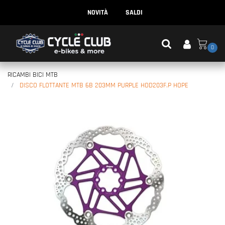
NOVITÀ
SALDI
0
RICAMBI BICI MTB
DISCO FLOTTANTE MTB 6B 203MM PURPLE HOD203F.P HOPE