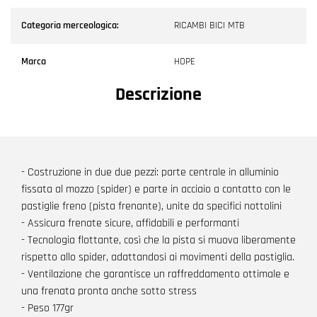
Categoria merceologica:
RICAMBI BICI MTB
Marca
HOPE
Descrizione
- Costruzione in due due pezzi: parte centrale in alluminio
fissata al mozzo (spider) e parte in acciaio a contatto con le
pastiglie freno (pista frenante), unite da specifici nottolini
- Assicura frenate sicure, affidabili e performanti
- Tecnologia flottante, così che la pista si muova liberamente
rispetto allo spider, adattandosi ai movimenti della pastiglia.
- Ventilazione che garantisce un raffreddamento ottimale e
una frenata pronta anche sotto stress
- Peso 177gr