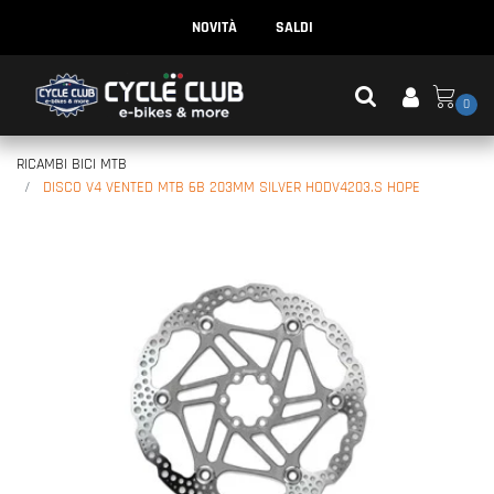
NOVITÀ
SALDI
0
RICAMBI BICI MTB
DISCO V4 VENTED MTB 6B 203MM SILVER HODV4203.S HOPE