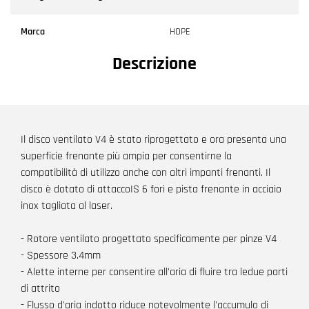
Marca
HOPE
Descrizione
Il disco ventilato V4 è stato riprogettato e ora presenta una
superficie frenante più ampia per consentirne la
compatibilità di utilizzo anche con altri impanti frenanti. Il
disco è dotato di attaccoIS 6 fori e pista frenante in acciaio
inox tagliata al laser.
- Rotore ventilato progettato specificamente per pinze V4
- Spessore 3.4mm
- Alette interne per consentire all'aria di fluire tra ledue parti
di attrito
- Flusso d'aria indotto riduce notevolmente l'accumulo di