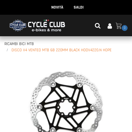
NOVITÀ
SALDI
0
RICAMBI BICI MTB
DISCO V4 VENTED MTB 6B 220MM BLACK HODV4220.N HOPE