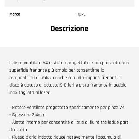
Marca
HOPE
Descrizione
Il disco ventilato V4 è stato riprogettato e ora presenta una
superficie frenante più ampia per consentirne la
compatibilità di utilizzo anche con altri impanti frenanti. Il
disco è dotato di attaccoIS 6 fori e pista frenante in acciaio
inox tagliata al laser.
- Rotore ventilato progettato specificamente per pinze V4
- Spessore 3.4mm
- Alette interne per consentire all'aria di fluire tra ledue parti
di attrito
- Flusso d'aria indotto riduce notevolmente l'accumulo di