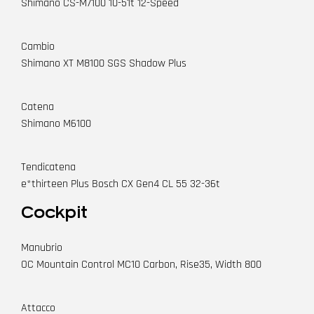
Shimano CS-M7100 10-51t 12-Speed
Cambio
Shimano XT M8100 SGS Shadow Plus
Catena
Shimano M6100
Tendicatena
e*thirteen Plus Bosch CX Gen4 CL 55 32-36t
Cockpit
Manubrio
OC Mountain Control MC10 Carbon, Rise35, Width 800
Attacco