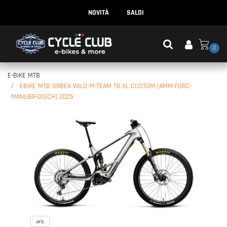
NOVITÀ
SALDI
0
E-BIKE MTB
EBIKE MTB ORBEA WILD M-TEAM TG.XL CUSTOM (AMM-FORC-
MANUBR-DISCH) 2025