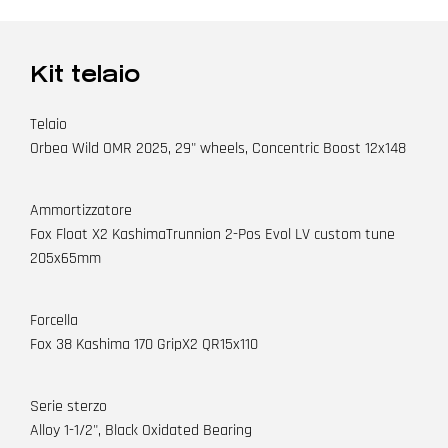
Kit telaio
Telaio
Orbea Wild OMR 2025, 29" wheels, Concentric Boost 12x148
Ammortizzatore
Fox Float X2 KashimaTrunnion 2-Pos Evol LV custom tune
205x65mm
Forcella
Fox 38 Kashima 170 GripX2 QR15x110
Serie sterzo
Alloy 1-1/2", Black Oxidated Bearing