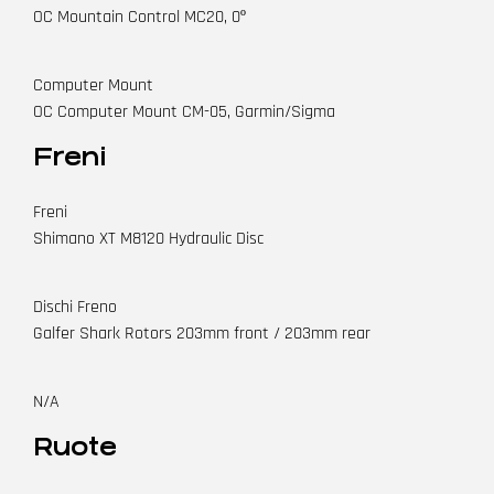
OC Mountain Control MC20, 0º
Computer Mount
OC Computer Mount CM-05, Garmin/Sigma
Freni
Freni
Shimano XT M8120 Hydraulic Disc
Dischi Freno
Galfer Shark Rotors 203mm front / 203mm rear
N/A
Ruote