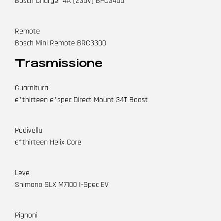
Bosch Charger 4A (230V) BPC3400
Remote
Bosch Mini Remote BRC3300
Trasmissione
Guarnitura
e*thirteen e*spec Direct Mount 34T Boost
Pedivella
e*thirteen Helix Core
Leve
Shimano SLX M7100 I-Spec EV
Pignoni