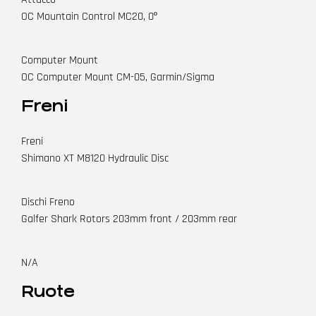
OC Mountain Control MC20, 0º
Computer Mount
OC Computer Mount CM-05, Garmin/Sigma
Freni
Freni
Shimano XT M8120 Hydraulic Disc
Dischi Freno
Galfer Shark Rotors 203mm front / 203mm rear
N/A
Ruote