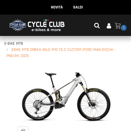
NOVITÀ
SALDI
0
E-BIKE MTB
EBIKE MTB ORBEA WILD M10 TG.S CUSTOM (FORC-MAN-DISCHI-
PNEUM) 2025