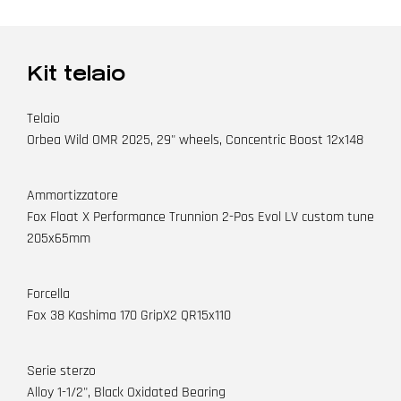
Kit telaio
Telaio
Orbea Wild OMR 2025, 29" wheels, Concentric Boost 12x148
Ammortizzatore
Fox Float X Performance Trunnion 2-Pos Evol LV custom tune
205x65mm
Forcella
Fox 38 Kashima 170 GripX2 QR15x110
Serie sterzo
Alloy 1-1/2", Black Oxidated Bearing