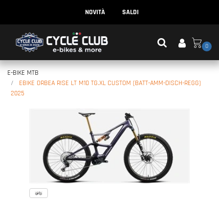
NOVITÀ
SALDI
0
E-BIKE MTB
EBIKE ORBEA RISE LT M10 TG.XL CUSTOM (BATT-AMM-DISCH-REGG)
2025