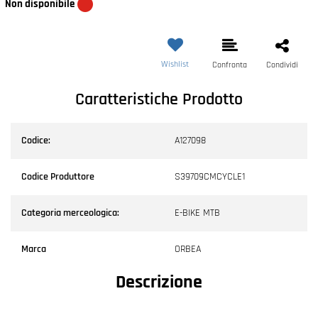
Non disponibile
Wishlist
Confronta
Condividi
Caratteristiche Prodotto
Codice:
A127098
Codice Produttore
S39709CMCYCLE1
Categoria merceologica:
E-BIKE MTB
Marca
ORBEA
Descrizione