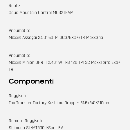
Ruote
Oquo Mountain Control MC32TEAM
Pneumatico
Maxxis Assegai 2.50" 60TPI 3CG/EXO+/TR MaxxGrip
Pneumatico
Maxxis Minion DHR II 2.40" WT FB 120 TPI 3C MaxxTerra Exo+
TR
Componenti
Reggisella
Fox Transfer Factory Kashima Dropper 31.6x541/210mm
Remoto Reggisella
Shimano SL-MT500 I-Spec EV