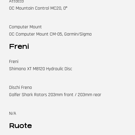
Attacco
OC Mountain Control MC20, 0º
Computer Mount
OC Computer Mount CM-05, Garmin/Sigma
Freni
Freni
Shimano XT M8120 Hydraulic Disc
Dischi Freno
Galfer Shark Rotors 203mm front / 203mm rear
N/A
Ruote