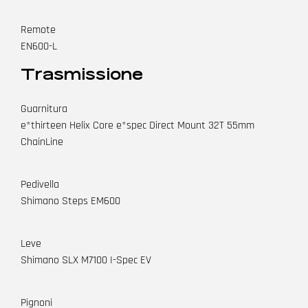
Remote
EN600-L
Trasmissione
Guarnitura
e*thirteen Helix Core e*spec Direct Mount 32T 55mm
ChainLine
Pedivella
Shimano Steps EM600
Leve
Shimano SLX M7100 I-Spec EV
Pignoni