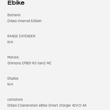
Ebike
Batteria
Orbea Internal 630wh
RANGE EXTENDER
N/A
Motore
Shimano EP801 RS Gen2 MC
Display
N/A
caricatore
Orbea 2.Generation eBike Smart charger 42V/2-4A