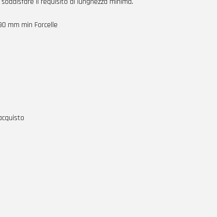
 soddisfare il requisito di lunghezza minima.
90 mm min Forcelle
'acquisto