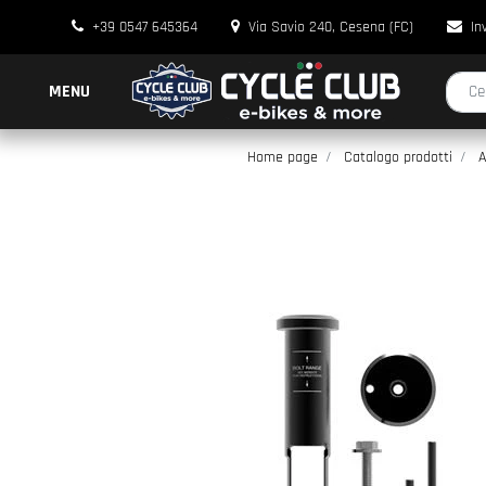
+39 0547 645364
Via Savio 240, Cesena (FC)
In
La modi
MENU
Home page
Catalogo prodotti
A