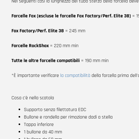
Nei seguenti casi la lunghezza del tubo sterzo della forcella deve
Forcelle Fox (escluse le forcelle Fox Factory/Perf. Elite 38)
= 1
Fox Factory/Perf. Elite 38
= 245 mm
Forcelle RockShox
= 220 mm min
Tutte le altre forcelle compatibili
= 190 mm min
*È importante verificare
la compatibilità
della forcella prima dell
Cosa c'è nella scatola
Supporto senza filettatura EDC
Bullone e rondella per rimozione dadi a stella
Tappo inferiore
1 bullone da 40 mm