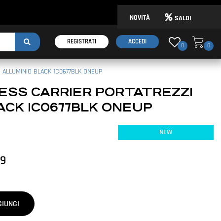
NOVITÀ
SALDI
REGISTRATI
ACCEDI
0
0
 ALLUMINIO BLACK 1C0677BLK ONEUP
ESS CARRIER PORTATREZZI
ACK 1C0677BLK ONEUP
NEW
99
GIUNGI