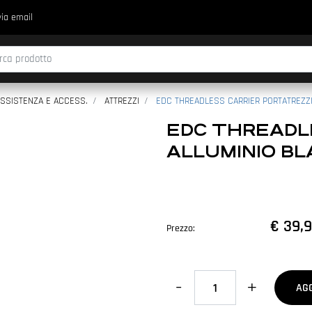
via email
fica di un filtro aggiorna automaticamente gli altri filtri disponibili.
SSISTENZA E ACCESS.
ATTREZZI
EDC THREADLESS CARRIER PORTATREZZI
EDC THREADL
ALLUMINIO BL
€ 39,
Prezzo:
Quantità
AG