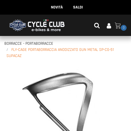
NOVITÀ
SALDI
0
BORRACCE - PORTABORRACCE
FLY-CAGE PORTABORRACCIA ANODIZZATO GUN METAL SP-CG-51
SUPACAZ