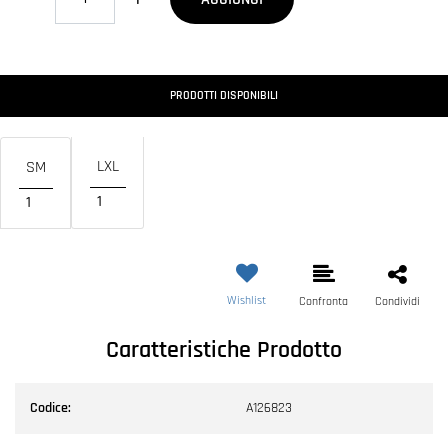
PRODOTTI DISPONIBILI
LXL
SM
1
1
Wishlist
Confronta
Condividi
Caratteristiche Prodotto
Codice:
A126823