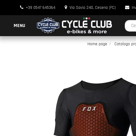
+39 0547 645364
Via Savio 240, Cesena (FC)
In
La modi
MENU
Home page
Catalogo pro