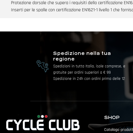
Protezione dorsale che supera i requisiti della certificazione EN1621
Inserti per le spalle con certificazione EN1621-1 livello 1 che for
Spedizione nella tua
regione
Spedizioni in tutta Italia, isole comprese, e
gratuite per ordini superiori a € 99
Spedizione in 24h con ordini prima delle 12
SHOP
Catalogo prodott