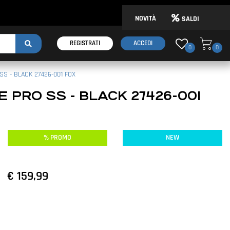
NOVITÀ
SALDI
REGISTRATI
ACCEDI
0
0
S - BLACK 27426-001 FOX
 PRO SS - BLACK 27426-001
% PROMO
NEW
€ 159,99