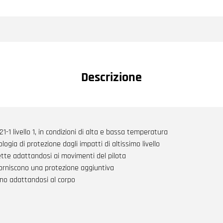
Descrizione
1-1 livello 1, in condizioni di alta e bassa temperatura
ogia di protezione dagli impatti di altissimo livello
ette adattandosi ai movimenti del pilota
e forniscono una protezione aggiuntiva
vano adattandosi al corpo