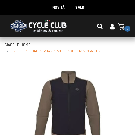
NOVITÀ
SALDI
0
GIACCHE UOMO
FX DEFEND FIRE ALPHA JACKET - ASH 33782-469 FOX