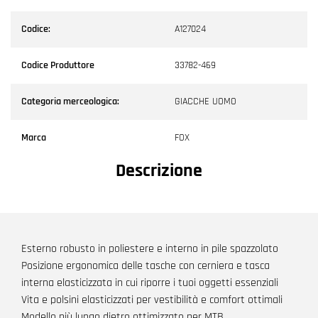
Codice:
A127024
Codice Produttore
33782-469
Categoria merceologica:
GIACCHE UOMO
Marca
FOX
Descrizione
Esterno robusto in poliestere e interno in pile spazzolato
Posizione ergonomica delle tasche con cerniera e tasca
interna elasticizzata in cui riporre i tuoi oggetti essenziali
Vita e polsini elasticizzati per vestibilità e comfort ottimali
Modello più lungo dietro ottimizzato per MTB