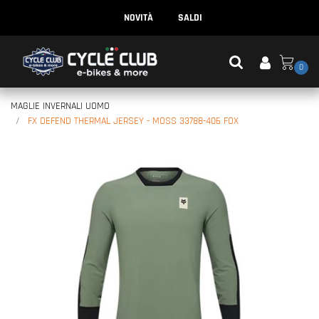
NOVITÀ
SALDI
0
MAGLIE INVERNALI UOMO
FX DEFEND THERMAL JERSEY - MOSS 33788-406 FOX