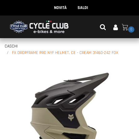
NOVITÀ
SALDI
0
CASCHI
FX DROPFRAME PRO NYF HELMET, CE - CREAM 31460-242 FOX