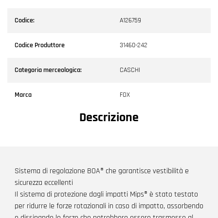
Codice:
A126759
Codice Produttore
31460-242
Categoria merceologica:
CASCHI
Marca
FOX
Descrizione
Sistema di regolazione BOA® che garantisce vestibilità e
sicurezza eccellenti
Il sistema di protezione dagli impatti Mips® è stato testato
per ridurre le forze rotazionali in caso di impatto, assorbendo
e dissipando le forze che potrebbero essere trasmesse al