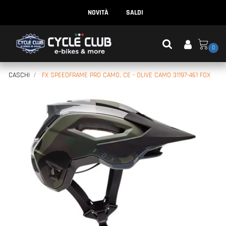
NOVITÀ
SALDI
0
CASCHI
FX SPEEDFRAME PRO CAMO, CE - OLIVE CAMO 31197-461 FOX