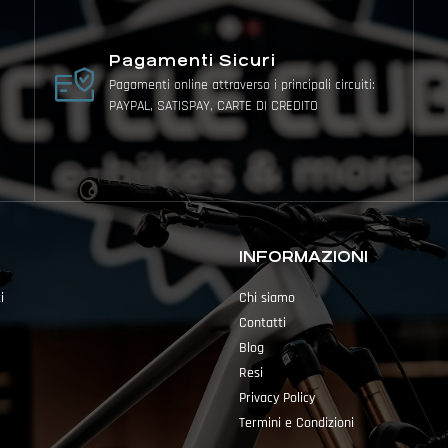
Pagamenti Sicuri
Pagamenti online attraverso i principali circuiti:
PAYPAL, SATISPAY, CARTE DI CREDITO
INFORMAZIONI
i
Chi siamo
Contatti
Blog
Resi
Privacy Policy
Termini e Condizioni