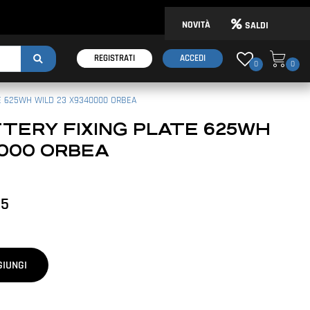
NOVITÀ
SALDI
REGISTRATI
ACCEDI
0
0
TE 625WH WILD 23 X9340000 ORBEA
TERY FIXING PLATE 625WH
0000 ORBEA
95
GIUNGI