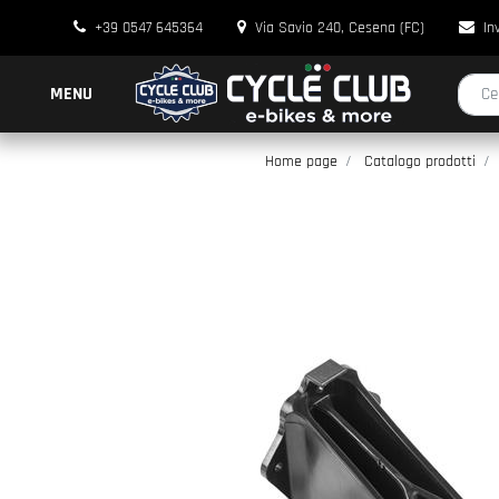
+39 0547 645364
Via Savio 240, Cesena (FC)
In
La modi
MENU
Home page
Catalogo prodotti