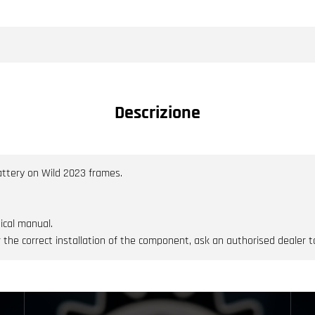
Descrizione
attery on Wild 2023 frames.
ical manual.
the correct installation of the component, ask an authorised dealer to i