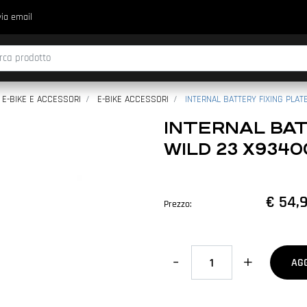
via email
fica di un filtro aggiorna automaticamente gli altri filtri disponibili.
E-BIKE E ACCESSORI
E-BIKE ACCESSORI
INTERNAL BATTERY FIXING PLA
INTERNAL BAT
WILD 23 X934
€ 54,
Prezzo:
Quantità
AG