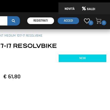
NOVITÀ
SALDI
REGISTRATI
ACCEDI
0
0
KIT MEDIUM 1017-17 RESOLVBIKE
17-17 RESOLVBIKE
NEW
€ 61,80