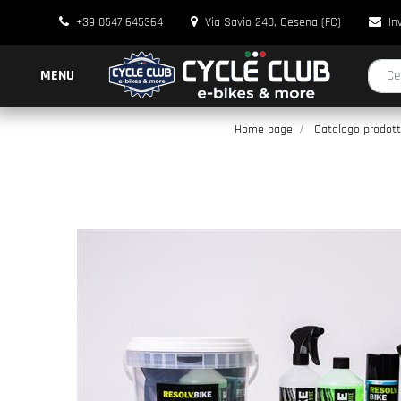
+39 0547 645364
Via Savio 240, Cesena (FC)
In
La modi
MENU
Home page
Catalogo prodott