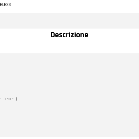
BELESS
Descrizione
e clener )