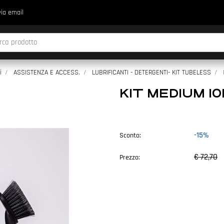
via email
fica di un filtro aggiorna automaticamente gli altri filtri disponibili.
i
ASSISTENZA E ACCESS.
LUBRIFICANTI - DETERGENTI- KIT TUBELESS
KIT MEDIUM 10
-15%
Sconto:
€ 72,70
Prezzo: