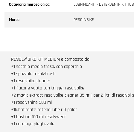
Categoria merceologica:
LUBRIFICANTI - DETERGENTI- KIT TU
Marca
RESOLVBIKE
RESOLV°BIKE KIT MEDIUM è composto da:
+1 secchio medio trasp. con coperchio
+1 spazzola resolvbrush
+1 resolvbike cleaner
+1 flacone vuoto con trigger resolvbike
+2 magic extract resolvbike cleaner 85 gr ( per 2 litri di resolvbik
+1 resolvshine 500 ml
+1lubrificante catena lube r 3 polar
+1 bustina 100 ml resolvwear
+1 catalogo pieghevole