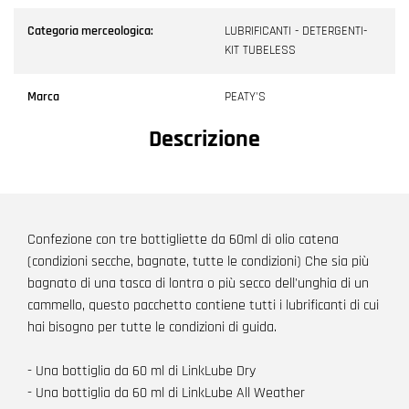
Categoria merceologica:
LUBRIFICANTI - DETERGENTI-
KIT TUBELESS
Marca
PEATY'S
Descrizione
Confezione con tre bottigliette da 60ml di olio catena
(condizioni secche, bagnate, tutte le condizioni) Che sia più
bagnato di una tasca di lontra o più secco dell'unghia di un
cammello, questo pacchetto contiene tutti i lubrificanti di cui
hai bisogno per tutte le condizioni di guida.
- Una bottiglia da 60 ml di LinkLube Dry
- Una bottiglia da 60 ml di LinkLube All Weather