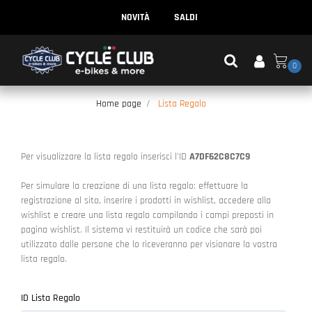
NOVITÀ
SALDI
0
Home page
Lista Regalo
Per visualizzare la lista regalo inserisci l'ID
A7DF62C8C7C9
Per simulare la creazione di una lista regalo: effettuare la
registrazione al sito, inserire i prodotti in wishlist, accedere alla
wishlist e creare una lista regalo compilando i campi preposti in
pagina wishlist. Il sistema vi restituirà un codice che sarà poi
utilizzato dalle persone che lo riceveranno per visionare la vostra
lista regalo.
ID Lista Regalo