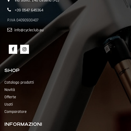
Via Savio, 240 Cesena (FC)
+39 0547 645364
P.IVA 04090930407
info@cycleclub.eu
SHOP
Catalogo prodotti
Novità
Offerte
Usati
Comparatore
INFORMAZIONI