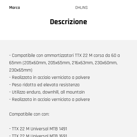
Marca
OHLINS
Descrizione
- Compatibile con ammortizzatori TTX 22 M corsa da 60 a
65mm (205x60mm, 205x65mm, 216x63mm, 230x60mm,
230x65mm)
- Realizzata in acciaio verniciato a polvere
- Peso ridotto ed elevata resistenza
- Utilizzo enduro, downhill, all mountain
- Realizzata in acciaio verniciato a polvere
Compatibile con con:
- TTX 22 M Universal MTB 1491
- TTX 22 M Universal MTB 1691