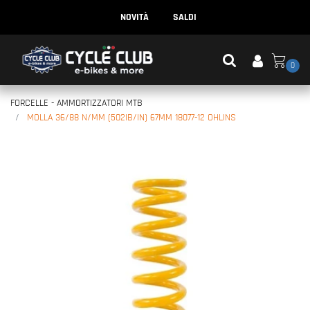
NOVITÀ
SALDI
0
FORCELLE - AMMORTIZZATORI MTB
MOLLA 36/88 N/MM (502IB/IN) 67MM 18077-12 OHLINS