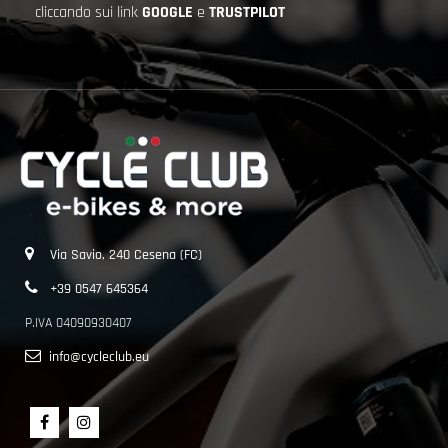
cliccando sui link
GOOGLE
e
TRUSTPILOT
Via Savio, 240 Cesena (FC)
+39 0547 645364
P.IVA 04090930407
info@cycleclub.eu