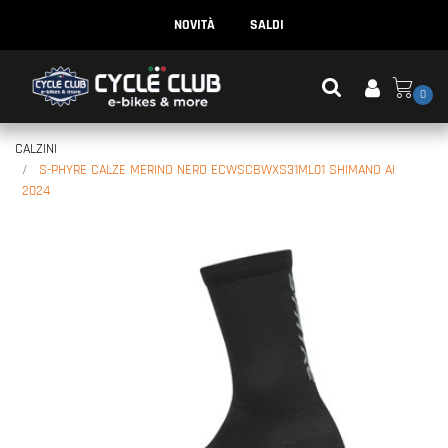
NOVITÀ
SALDI
0
CALZINI
S-PHYRE CALZE MERINO NERO ECWSCBWXS31ML01 SHIMANO AI
2024