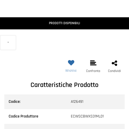
PRODOTTI DISPONIBILI
-
Wishlist
Confronta
Condividi
Caratteristiche Prodotto
Codice:
A126491
Codice Produttore
ECWSCBWXS31ML01