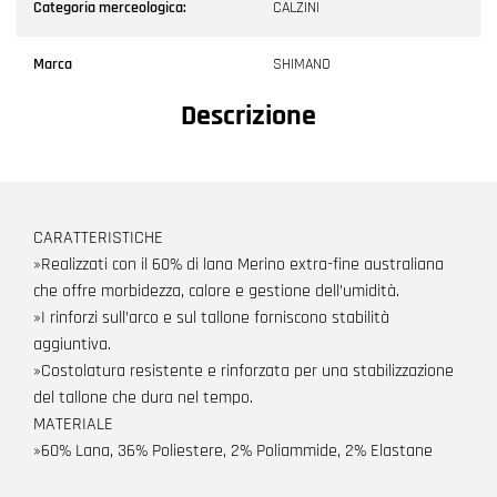
Categoria merceologica:
CALZINI
Marca
SHIMANO
Descrizione
CARATTERISTICHE
»Realizzati con il 60% di lana Merino extra-fine australiana
che offre morbidezza, calore e gestione dell’umidità.
»I rinforzi sull’arco e sul tallone forniscono stabilità
aggiuntiva.
»Costolatura resistente e rinforzata per una stabilizzazione
del tallone che dura nel tempo.
MATERIALE
»60% Lana, 36% Poliestere, 2% Poliammide, 2% Elastane