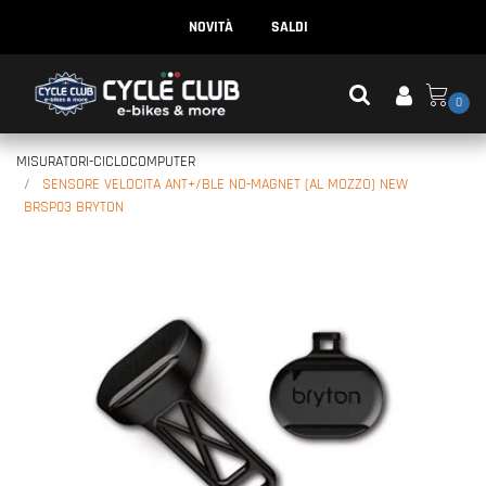
NOVITÀ
SALDI
0
MISURATORI-CICLOCOMPUTER
SENSORE VELOCITA ANT+/BLE NO-MAGNET (AL MOZZO) NEW
BRSP03 BRYTON