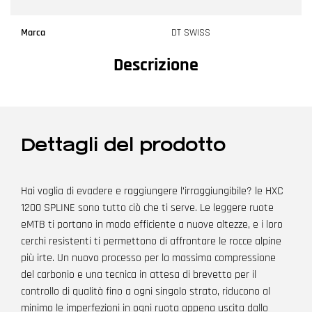
Marca
DT SWISS
Descrizione
Dettagli del prodotto
Hai voglia di evadere e raggiungere l’irraggiungibile? le HXC
1200 SPLINE sono tutto ciò che ti serve. Le leggere ruote
eMTB ti portano in modo efficiente a nuove altezze, e i loro
cerchi resistenti ti permettono di affrontare le rocce alpine
più irte. Un nuovo processo per la massima compressione
del carbonio e una tecnica in attesa di brevetto per il
controllo di qualità fino a ogni singolo strato, riducono al
minimo le imperfezioni in ogni ruota appena uscita dallo