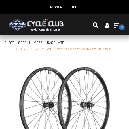
NOVITÀ
SALDI
0
RUOTE - CERCHI - MOZZI - RAGGI MTB
SET HXC-1200 SPLINE 29" 30MM 15/110MM 12/148MM DT SWISS