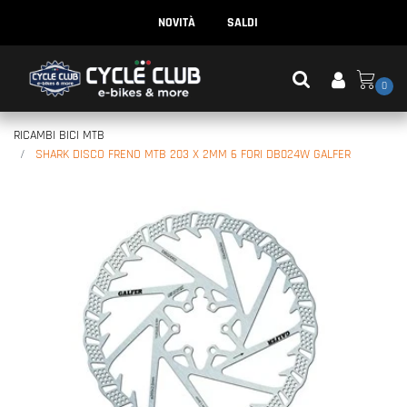
NOVITÀ
SALDI
0
RICAMBI BICI MTB
SHARK DISCO FRENO MTB 203 X 2MM 6 FORI DB024W GALFER