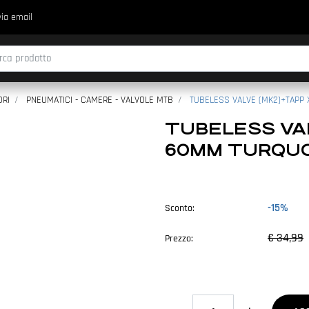
via email
fica di un filtro aggiorna automaticamente gli altri filtri disponibili.
RI
PNEUMATICI - CAMERE - VALVOLE MTB
TUBELESS VALVE (MK2)+TAPP X
TUBELESS VAL
60MM TURQUOI
-15%
Sconto:
€ 34,99
Prezzo:
Quantità