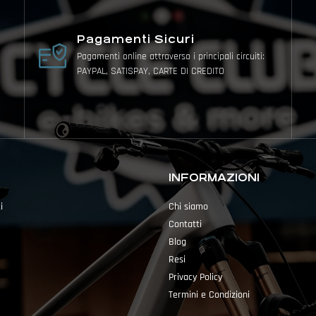
Pagamenti Sicuri
Pagamenti online attraverso i principali circuiti:
PAYPAL, SATISPAY, CARTE DI CREDITO
INFORMAZIONI
i
Chi siamo
Contatti
Blog
Resi
Privacy Policy
Termini e Condizioni