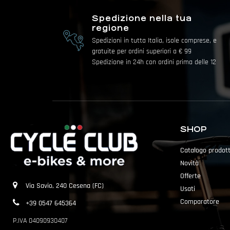
Spedizione nella tua
regione
Spedizioni in tutta Italia, isole comprese, e
gratuite per ordini superiori a € 99
Spedizione in 24h con ordini prima delle 12
SHOP
Catalogo prodott
Novità
Offerte
Via Savio, 240 Cesena (FC)
Usati
Comparatore
+39 0547 645364
P.IVA 04090930407