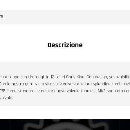
TB
Descrizione
a e tappo con tiraraggi. In 12 colori Chris King. Con design, sostenibilit
Con la nostra garanzia a vita sulle valvole e le loro splendide combinazio
075 come standard, le nostre nuove valvole tubeless MK2 sono ora compat
valvola.