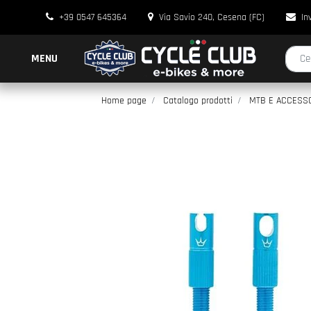
+39 0547 645364
Via Savio 240, Cesena (FC)
In
La modi
MENU
Home page
Catalogo prodotti
MTB E ACCESSO