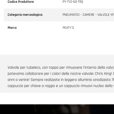
Codice Produttore
PY-TV2-60-TRQ
Categoria merceologica:
PNEUMATICI - CAMERE - VALVOLE M
Marca
PEATY'S
Valvole per tubeless, con tappo per rimuovere l'interno della valvol
potevamo collaborare per i colori delle nostre valvole: Chris King! 
anni a venire! Sempre realizzate in leggero alluminio anodizzato 7
cappuccio per chiave a raggio e un cappuccio rimuovi nucleo della 