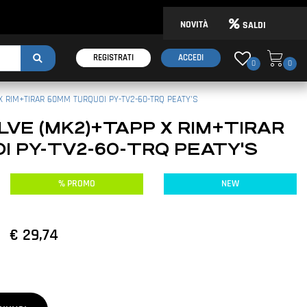
NOVITÀ
SALDI
REGISTRATI
ACCEDI
0
0
 RIM+TIRAR 60MM TURQUOI PY-TV2-60-TRQ PEATY'S
VE (MK2)+TAPP X RIM+TIRAR
 PY-TV2-60-TRQ PEATY'S
% PROMO
NEW
€ 29,74