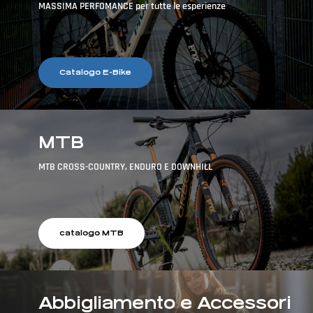
MASSIMA PERFOMANCE
per tutte le esperienze
Catalogo E-Bike
MTB
MTB
CROSS-COUNTRY, ENDURO E DOWNHILL
catalogo MTB
Abbigliamento e Accessori