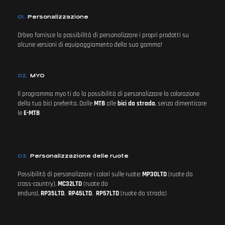
01.
Personalizzazione
Orbea fornisce la possibilità di personalizzare i propri prodotti su
alcune versioni di equipaggiamento della sua gamma!
02.
MYO
Il programma myo ti da la possibilità di personalizzare la colorazione
della tua bici preferita. Dalle
MTB
alle
bici da strada
, senza dimenticare
le
E-MTB
03.
Personalizzazione delle ruote
Possibilità di personalizzare i colori sulle ruote:
MP30LTD
(ruote da
cross-country),
MC32LTD
(ruote da
enduro),
RP35LTD
,
RP45LTD
,
RP57LTD
(ruote da strada)