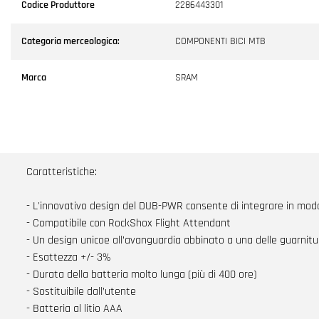
Codice Produttore
2286443301
Categoria merceologica:
COMPONENTI BICI MTB
Marca
SRAM
Caratteristiche:
- L'innovativo design del DUB-PWR consente di integrare in modo
- Compatibile con RockShox Flight Attendant
- Un design unicoe all’avanguardia abbinato a una delle guarnitu
- Esattezza +/- 3%
- Durata della batteria molto lunga (più di 400 ore)
- Sostituibile dall’utente
- Batteria al litio AAA