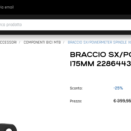
via email
fica di un filtro aggiorna automaticamente gli altri filtri disponibili.
ACCESSORI
COMPONENTI BICI MTB
BRACCIO SX/POWERMETER SPINDLE XO
BRACCIO SX/
175MM 2286443
-25%
Sconto:
€ 399,95
Prezzo: