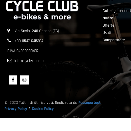
Catalogo prodott
Novità
Offerte
Via Savio, 240 Cesena (FC)
Usati
Comparatore
+39 0547 645364
P.IVA 04090930407
info@cycleclub.eu
© 2023 Tutti i diritti riservati. Realizzato da
Passepartout
.
Privacy Policy
&
Cookie Policy