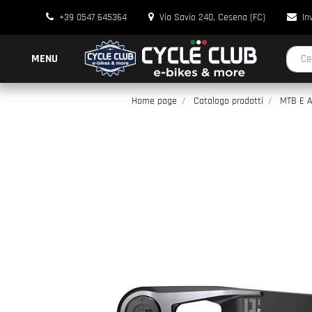
+39 0547 645364
Via Savio 240, Cesena (FC)
In
La modi
MENU
Home page
Catalogo prodotti
MTB E 