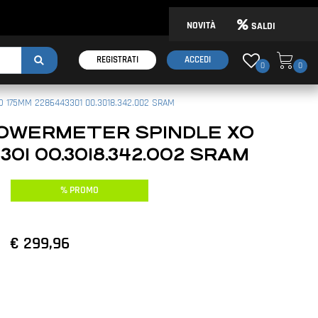
NOVITÀ
SALDI
REGISTRATI
ACCEDI
0
0
 175MM 2286443301 00.3018.342.002 SRAM
POWERMETER SPINDLE XO
301 00.3018.342.002 SRAM
% PROMO
€ 299,96