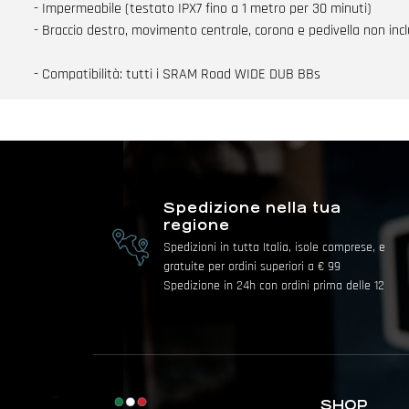
- Impermeabile (testato IPX7 fino a 1 metro per 30 minuti)
- Braccio destro, movimento centrale, corona e pedivella non incl
- Compatibilità: tutti i SRAM Road WIDE DUB BBs
Spedizione nella tua
regione
Spedizioni in tutta Italia, isole comprese, e
gratuite per ordini superiori a € 99
Spedizione in 24h con ordini prima delle 12
SHOP