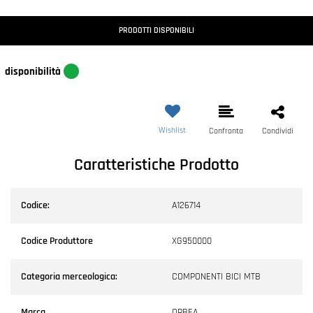
PRODOTTI DISPONIBILI
disponibilità
Wishlist
Confronta
Condividi
Caratteristiche Prodotto
Codice:
A126714
Codice Produttore
XG950000
Categoria merceologica:
COMPONENTI BICI MTB
Marca
ORBEA