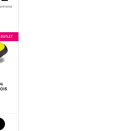
onfronta
OUTLET
74
015