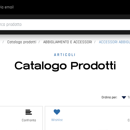
via email
fica di un filtro aggiorna automaticamente gli altri filtri disponibili.
e
Catalogo prodotti
ABBIGLIAMENTO E ACCESSORI
ACCESSORI ABBIG
ARTICOLI
Catalogo Prodotti
Ordina per:
Wishlist
Confronta
C