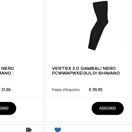
ABBIGLIAMENTO E ACCESSORI
I NERO
VERTEX 2.0 GAMBALI NERO
MANO
PCWWAPWXE13UL01 SHIMANO
 31,96
€ 59,95
Prezzo d'Acquisto:
Quantità
IUNGI
AGGIUNGI