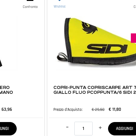
Wishlist
Confronta
C
ABBIGLIAMENTO E ACCESSORI
NERO
COPRI-PUNTA COPRISCARPE ART 
IMANO
GIALLO FLUO PCOPPUNTA/6 SIDI 2
 63,96
€ 11,80
€ 29,50
Prezzo d'Acquisto:
Quantità
IUNGI
AGGIUNGI