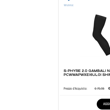
Wishlist
ABBIGLIAMENTO E ACCESSORI
S-PHYRE 2.0 GAMBALI 
PCWWAPWXE16UL01 SH
€
€ 79,95
Prezzo d'Acquisto:
Quantità
AGG