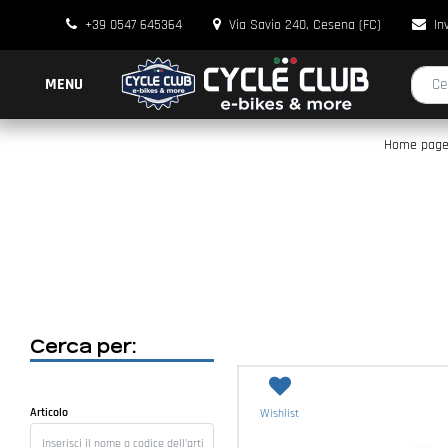
+39 0547 645364
Via Savio 240, Cesena (FC)
In
La modi
MENU
Home pag
Cerca per:
La modifica di un filtro aggiorna automaticamente gli altri filtri disponibili.
Articolo
Wishlist