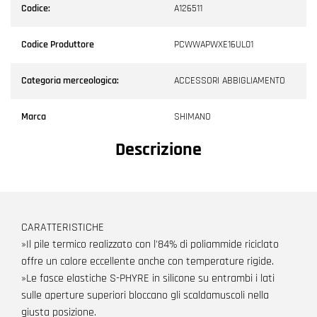
Codice:
A126511
Codice Produttore
PCWWAPWXE16UL01
Categoria merceologica:
ACCESSORI ABBIGLIAMENTO
Marca
SHIMANO
Descrizione
CARATTERISTICHE
»Il pile termico realizzato con l'84% di poliammide riciclato
offre un calore eccellente anche con temperature rigide.
»Le fasce elastiche S-PHYRE in silicone su entrambi i lati
sulle aperture superiori bloccano gli scaldamuscoli nella
giusta posizione.