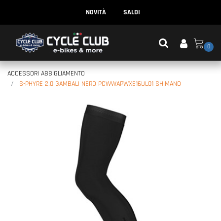
NOVITÀ
SALDI
0
ACCESSORI ABBIGLIAMENTO
S-PHYRE 2.0 GAMBALI NERO PCWWAPWXE16UL01 SHIMANO