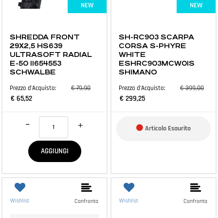
NEW
NEW
MTB E ACCESSORI
ABBIGLIAMENTO E ACCESSORI
SHREDDA FRONT
SH-RC903 SCARPA
29X2,5 HS639
CORSA S-PHYRE
ULTRASOFT RADIAL
WHITE
E-50 11654553
ESHRC903MCW01S
SCHWALBE
SHIMANO
€ 79,90
€ 399,00
Prezzo d'Acquisto:
Prezzo d'Acquisto:
€ 65,52
€ 299,25
Quantità
Articolo Esaurito
AGGIUNGI
Wishlist
Wishlist
Confronta
Confronta