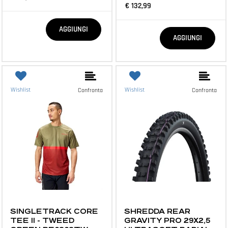
€ 132,99
Quantità
AGGIUNGI
Quantità
AGGIUNGI
Wishlist
Wishlist
Confronta
Confronta
ABBIGLIAMENTO E ACCESSORI
MTB E ACCESSORI
SINGLETRACK CORE
SHREDDA REAR
TEE II - TWEED
GRAVITY PRO 29X2,5