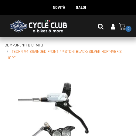
NOVITÀ
SALDI
0
COMPONENTI BICI MTB
TECH4 V4 BRAINDED FRONT 4PISTONI BLACK/SILVER HOFT4VBF.S
HOPE