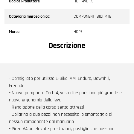
Codice Produttore
HOFT4VBF.S
Categoria merceologica:
COMPONENTI BICI MTB
Marca
HOPE
Descrizione
- Consigliato per utilizzo E-Bike, AM, Enduro, Downhill,
Freeride
- Nuovo pompante Tech 4, vaso di espansione più grande e
nuova ergonomia della leva
- Regolazione della corsa senza attrezzi
- Collarino a due pezzi, non necessita lo smontaggio di
nessun componente dal manubrio
- Pinza V4 ad elevate prestazioni, pastiglie che possono